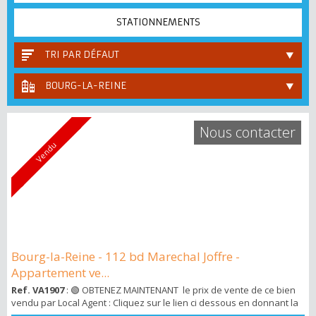
STATIONNEMENTS
TRI PAR DÉFAUT
BOURG-LA-REINE
Nous contacter
Vendu
Bourg-la-Reine - 112 bd Marechal Joffre -
Appartement ve...
Ref. VA1907
: 🟢 OBTENEZ MAINTENANT le prix de vente de ce bien
vendu par Local Agent : Cliquez sur le lien ci dessous en donnant la
ref VA1907 : ➡️ http://bit.ly/3KjDnEu Vous recevrez ensuite un mail