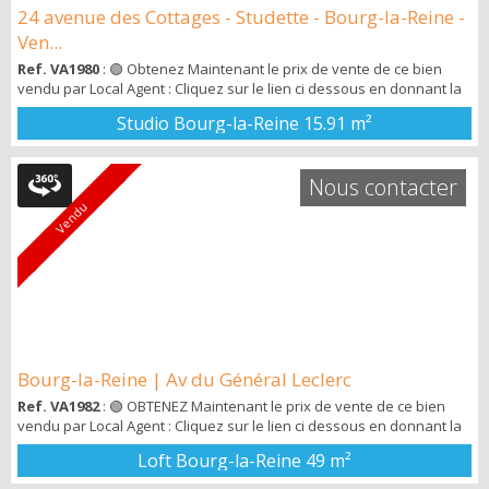
24 avenue des Cottages - Studette - Bourg-la-Reine -
Ven...
Ref. VA1980
: 🟢 Obtenez Maintenant le prix de vente de ce bien
vendu par Local Agent : Cliquez sur le lien ci dessous en donnant la
ref VA1980 : ➡️ http://bit.ly/3KjDnEu Vous recevrez ensuite un mail
Studio Bourg-la-Reine
15.91 m²
avec un pdf avec tous les détails du bien vendu . Local Agent vous
propose une studette ( Atelier ) de 16m2 ( 15,91m2 Carrez ) dans une
résidence de standing avec ascenseur et gardien . Ce bien si...
Nous contacter
Vendu
Bourg-la-Reine | Av du Général Leclerc
Ref. VA1982
: 🟢 OBTENEZ Maintenant le prix de vente de ce bien
vendu par Local Agent : Cliquez sur le lien ci dessous en donnant la
ref VA1982 : ➡️ http://bit.ly/3KjDnEu 🚀 Vous recevrez ensuite un mail
Loft Bourg-la-Reine
49 m²
avec un pdf avec tous les détails du bien vendu . Local Agent Bourg-
la-Reine vous propose ce bien idéalement situé à quelques mètres