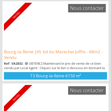
des commerces de proximité , du RER B et du parc de Sceaux ! ...
Nous contacter
Vendu
Bourg-la-Reine |65 bd du Marechal Joffre - 68m2 -
Vendu
Ref. VA2032
: 🟢 OBTENEZ Maintenant le prix de vente de ce bien
vendu par Local Agent : Cliquez sur le lien ci dessous en donnant la
ref VA 2032 : ➡️ http://bit.ly/3KjDnEu 🚀 Vous recevrez ensuite un
T3 Bourg-la-Reine
67.50 m²
mail avec un pdf avec tous les détails du bien vendu . Vous
recherchez un appartement à Bourg-la-Reine dans le coeur de ville
avec 2 chambres et balcon ! Local Agent vous propose ce bien de
Nous contacter
6...
Vendu