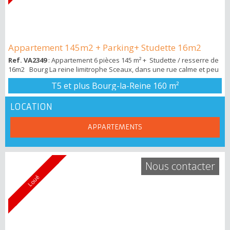
Appartement 145m2 + Parking+ Studette 16m2
Ref. VA2349
: Appartement 6 pièces 145 m² + Studette / resserre de
16m2 Bourg La reine limitrophe Sceaux, dans une rue calme et peu
passante, proche gare RER B, parc de Sceaux et Lakanal. Local
T5 et plus Bourg-la-Reine
160 m²
Agent vous propose ce bien familial avec balcon + parking + cave +
chambre indépendante de 16m2. . Si vous recherchez un
appartement avec une belle surface de 145m2 ( loi Carrez ...
LOCATION
APPARTEMENTS
Nous contacter
Loué