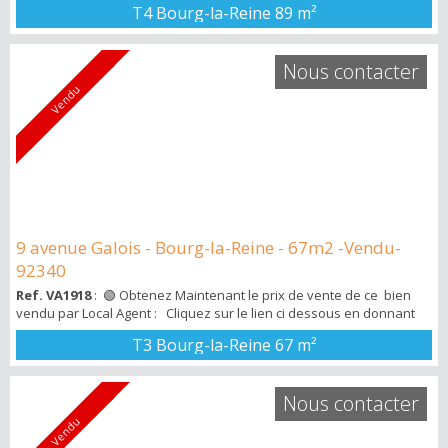
T4 Bourg-la-Reine
89 m²
avec un pdf avec tous les détails du bien vendu . APPARTEMENT 89
M² 2 CHAMBRES 1 BUREAU BALCON ETAGE ELEVE ASCENSEURLocal
Agent vous propose un appartement de 4 pièces proche du RER B
Nous contacter
Bourg-la-Rein...
Vendu
9 avenue Galois - Bourg-la-Reine - 67m2 -Vendu-
92340
Ref. VA1918
: 🟢 Obtenez Maintenant le prix de vente de ce bien
vendu par Local Agent : Cliquez sur le lien ci dessous en donnant
la ref VA1918 : ➡ http://bit.ly/3KjDnEu Vous recevrez ensuite un
T3 Bourg-la-Reine
67 m²
mail avec un pdf avec tous les détails du bien vendu . Bourg-la-
Reine , proche du RER b et du parc de Sceaux , dans un quartier
résidentiel et calme , découvrez cet appartement d...
Nous contacter
Vendu