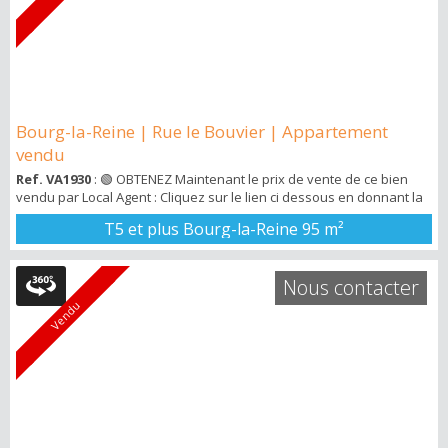
Bourg-la-Reine | Rue le Bouvier | Appartement
vendu
Ref. VA1930
: 🟢 OBTENEZ Maintenant le prix de vente de ce bien
vendu par Local Agent : Cliquez sur le lien ci dessous en donnant la
ref VA1930 : ➡️ http://bit.ly/3KjDnEu 🚀 Vous recevrez ensuite un mail
T5 et plus Bourg-la-Reine
95 m²
avec un pdf avec tous les détails du bien vendu . Local Agent vous
propose de visiter ce bien de 95m2 avec terrasse et jardin de 36m2
à 2 pas du centre ville et du RER B . Cette appartement dans une ...
Nous contacter
Vendu