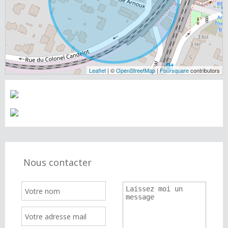
Leaflet
| ©
OpenStreetMap
|
Foursquare
contributors
Nous contacter