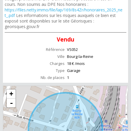
cours. Non soumis au DPE Nos honoraires :
https://files.netty.immo/file/lap/169/8s4Zr/honoraires_2025_ne
t_.pdf
Les informations sur les risques auxquels ce bien est
exposé sont disponibles sur le site Géorisques :
georisques.gouv.fr
Vendu
Référence
VS052
Ville
Bourg-la-Reine
Charges
18 € /mois
Type
Garage
Nb. de places
1
+
-