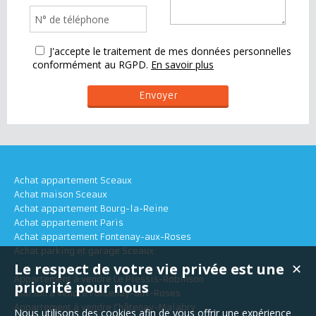
J'accepte le traitement de mes données personnelles
conformément au RGPD.
En savoir plus
Achat appartement Sceaux
Achat maison Sceaux
Achat appartement Bourg-la-Reine
Achat appartement Paris
Achat appartement Fontenay-aux-Roses
Achat parking et garage Sceaux
Le respect de votre vie privée est une
✕
Appartement à vendre Le Plessis-Robinson
priorité pour nous
Maison à vendre Fontenay-aux-Roses
Appartement à vendre Châtenay-Malabry
Nous utilisons des cookies afin de vous offrir une expérience