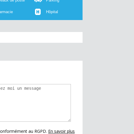
reaux de poste
Parking
armacie
Hôpital
s conformément au RGPD.
En savoir plus