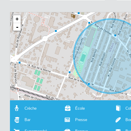
+
-
Crèche
École
Col
Bar
Presse
Bou