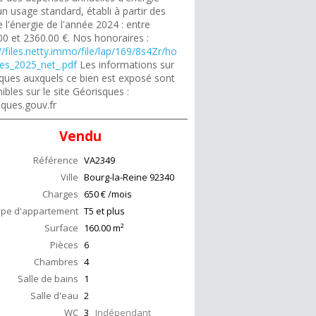
n usage standard, établi à partir des
e l'énergie de l'année 2024 : entre
00 et 2360.00 €. Nos honoraires :
//files.netty.immo/file/lap/169/8s4Zr/ho
res_2025_net_.pdf
Les informations sur
isques auxquels ce bien est exposé sont
ibles sur le site Géorisques :
sques.gouv.fr
Vendu
Référence
VA2349
Ville
Bourg-la-Reine
92340
Charges
650 € /mois
ype d'appartement
T5 et plus
Surface
160.00
m²
Pièces
6
Chambres
4
Salle de bains
1
Salle d'eau
2
WC
3
Indépendant