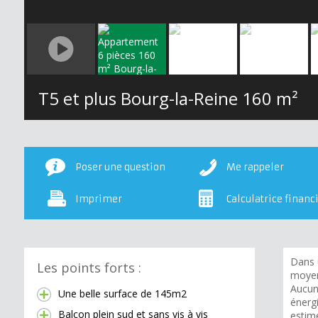
T5 et plus Bourg-la-Reine
160 m²
Poser une question
Me rappeler
Imprimer
Calculatrice financ
Dans 
Les points forts :
moyen
Aucun
Une belle surface de 145m2
énerg
Balcon plein sud et sans vis à vis
estim