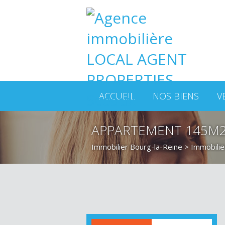
ACCUEIL
NOS BIENS
V
APPARTEMENT 145M2
Immobilier Bourg-la-Reine
>
Immobilie