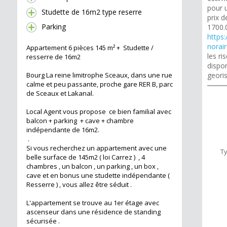
pour u
Studette de 16m2 type reserre
prix d
Parking
1700.
https:
norai
Appartement 6 pièces 145 m² + Studette /
les r
resserre de 16m2
dispon
Bourg La reine limitrophe Sceaux, dans une rue
geori
calme et peu passante, proche gare RER B, parc
de Sceaux et Lakanal.
Local Agent vous propose ce bien familial avec
balcon + parking + cave + chambre
indépendante de 16m2.
.
Si vous recherchez un appartement avec une
T
belle surface de 145m2 ( loi Carrez ) , 4
chambres , un balcon , un parking , un box ,
cave et en bonus une studette indépendante (
Resserre ) , vous allez être séduit .
L'appartement se trouve au 1er étage avec
ascenseur dans une résidence de standing
sécurisée .