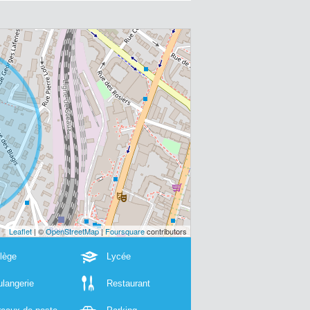
Leaflet
| ©
OpenStreetMap
|
Foursquare
contributors
lège
Lycée
langerie
Restaurant