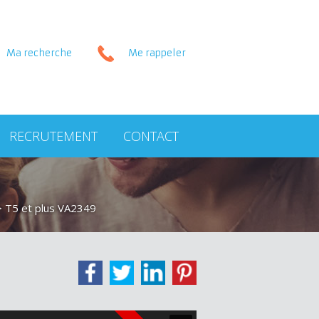
Ma recherche
Me rappeler
RECRUTEMENT
CONTACT
> T5 et plus VA2349