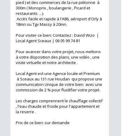
pied ) et des commerces de la rue piétonne à
300m ( Monoprix , boulangerie , Picard et
restaurants ...).
Accès facile et rapide à l'A86, aéroport d'Orly à
18mn ou Tgv Massy à 20mn.
Pour visiter ce bien: Contactez : David Wizo |
Local Agent Sceaux | 06 05 99 74 81
Pour avancer dans votre projet, nous mettons
à votre disposition des plans, une vidéo , une
visite virtuelle et notre architecte .
Local Agent est une Agence locale et Premium
à Sceaux au 131 rue Houdan qui propose une
communication Unique de votre bien avec une
commission de 2 % pour fluidifier votre projet.
Les charges comprennent le chauffage collectif
, l'eau chaude et froide pour l'appartement et
la reserre .
Prix de ce bien: sur demande