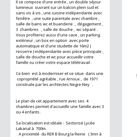
Il se compose d'une entrée , un double séjour
lumineux ouvrant sur un balcon plein sud et
sans vis à vis , une cuisine indépendante avec
fenêtre , une suite parentale avec chambre ,
salle de bains wc et buanderie , dégagement ,
3 chambres , salle de douche , wc séparé .
Vous profiterez aussi d'une cave , un parking
extérieur , un box en option avec porte
automatique et d'une studette de 16m2 (
resserre ) indépendante avec pièce principale ,
salle de douche et wc pour accueillir votre
famille ou créer votre espace télétravail .
Ce bien est à moderniser et se situe dans une
copropriété agréable , rue Arnoux , de 1971
construite par les archtectes Negre-Ney .
Le plan de cet appartement avec ses 4
chambres permet d'accueillir une famille avec 3
ou 4 enfants .
Sa localisation est idéale : Sectorisé Lycée
Lakanal à 700m.
. A proximité du RER B Bourg la Reine ( 3mn à