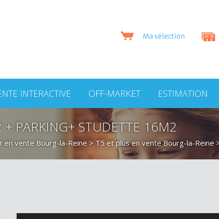
Ma sélection
ENTE INTERACTIVE
OFF-MARKET
ESTIMATION
 + PARKING+ STUDETTE 16M2
r en vente Bourg-la-Reine
>
T5 et plus en vente Bourg-la-Reine