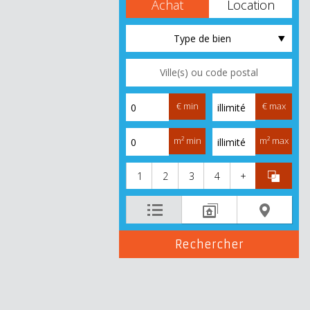
Achat
Location
Type de bien
€ min
€ max
m² min
m² max
1
2
3
4
+