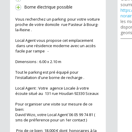
soumi
Borne électrique possible
https:
norai
Vous recherchez un parking pour votre voiture
les r
proche de votre domicile rue Pasteur à Bourg-
dispon
la-Reine .
geori
Local Agent vous propose cet emplacement
dans une résidence moderne avec un accès
facile par rampe -
Dimensions : 6.00 x 2.10 m
Tout le parking est pré équipé pour
l'installation d'une borne de recharge .
Local Agent : Votre agence Locale à votre
écoute situé au 131 rue Houdan 92330 Sceaux
Pour organiser une visite sur mesure de ce
bien:
David Wizo, votre Local Agent`06 05 99 74 81 (
sms de préference pour un 1er contact )
Prix de ce bien: 18.000 € dont honoraires à la