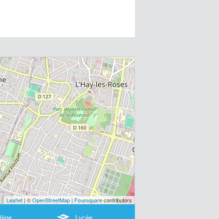
Leaflet
| ©
OpenStreetMap
|
Foursquare
contributors
lège
Lycée