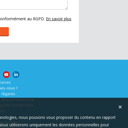
s conformément au RGPD.
En savoir plus
raires
es-nous ?
 légales
 de confidentialité
mplète Immobilière
✕
ite
technologies, nous pouvons vous proposer du contenu en rapport
os YouTube
t. Nous utiliserons uniquement les données personnelles pour