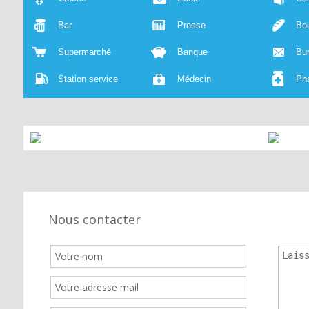
Bar
Presse
Bou
Supermarché
Banque
Bu
Station service
Médecin
Ph
Nous contacter