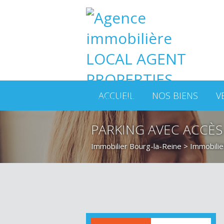
ACCUEIL
NOS BIENS
V
PARKING AVEC ACCÈS
Immobilier Bourg-la-Reine
>
Immobilie