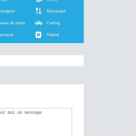
langerie
Restaurant
reaux de poste
Parking
armacie
Hôpital