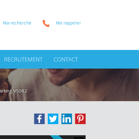
Ma recherche
Me rappeler
RECRUTEMENT
CONTACT
arking VS082