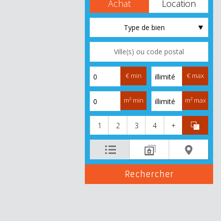
Achat
Location
Type de bien
€ min
€ max
m² min
m² max
1
2
3
4
+