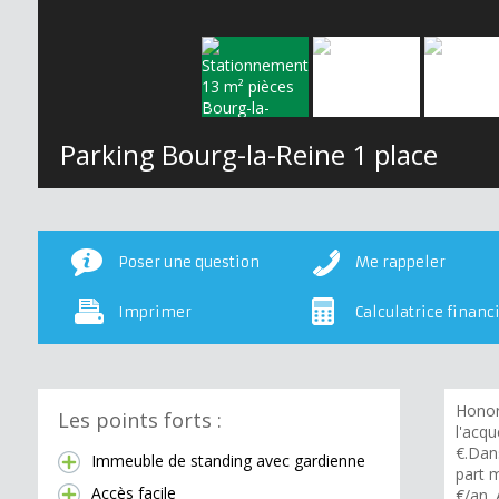
Parking Bourg-la-Reine 1 place
Poser une question
Me rappeler
Imprimer
Calculatrice financ
Honor
Les points forts :
l'acqu
€.Dan
Immeuble de standing avec gardienne
part 
Accès facile
€/an.