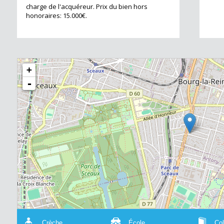
charge de l'acquéreur. Prix du bien hors
honoraires: 15.000€.
+
-
Crèche
École
Col