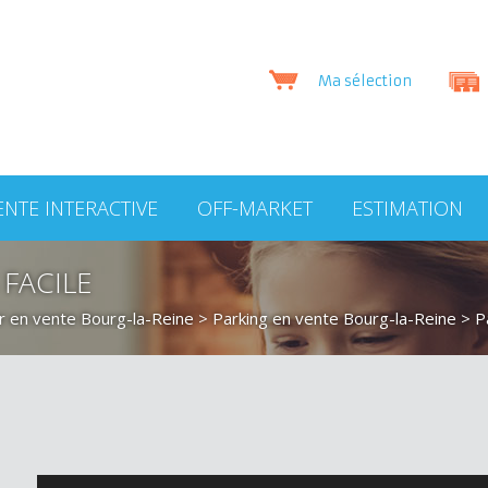
Ma sélection
ENTE INTERACTIVE
OFF-MARKET
ESTIMATION
 FACILE
r en vente Bourg-la-Reine
>
Parking en vente Bourg-la-Reine
> P