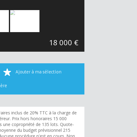
18 000 €
Ajouter à ma sélection
ière
aires inclus de 20% TTC à la charge de
éreur. Prix hors honoraires 15 000
s une copropriété de 135 lots. Quote-
moyenne du budget prévisionnel 215
 Aucune procédure n'est en cours. Non