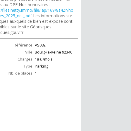
s au DPE Nos honoraires :
//files.netty.immo/file/lap/169/8s4Zr/ho
res_2025_net_.pdf
Les informations sur
isques auxquels ce bien est exposé sont
ibles sur le site Géorisques :
sques.gouv.fr
Référence
VS082
Ville
Bourg-la-Reine
92340
Charges
18 € /mois
Type
Parking
Nb. de places
1