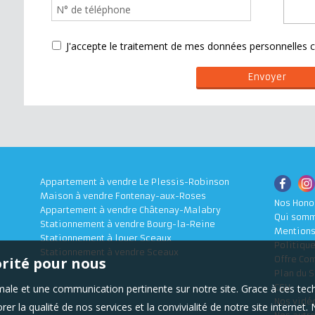
J'accepte le traitement de mes données personnelle
Appartement à vendre Le Plessis-Robinson
Maison à vendre Fontenay-aux-Roses
Nos Hono
Appartement à vendre Châtenay-Malabry
Qui somm
Stationnement à vendre Bourg-la-Reine
Mentions
Stationnement à louer Sceaux
Politique
Stationnement à vendre Sceaux
orité pour nous
Offre Co
Plan du S
timale et une communication pertinente sur notre site. Grace à ces 
CGU
Nos vidé
er la qualité de nos services et la convivialité de notre site interne