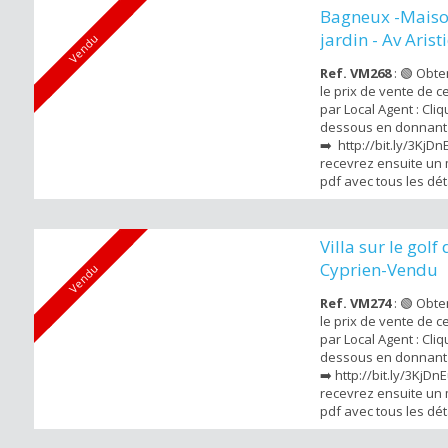
en 1971 par le cabine
Bagneux -Maiso
Julien & Meyer. Ce pa
jardin - Av Aris
Vendu
su...
Ref. VM268
: 🟢 Obt
le prix de vente de 
par Local Agent : Cliqu
dessous en donnant l
➡️ http://bit.ly/3KjD
recevrez ensuite un 
pdf avec tous les dét
vendu . Nous vous p
Bagneux une maison
environ avec jardin 
Villa sur le golf 
et du marché de Bag
Cyprien-Vendu
Vendu
dispose au total de...
Ref. VM274
: 🟢 Obt
le prix de vente de 
par Local Agent : Cliqu
dessous en donnant l
➡️ http://bit.ly/3KjD
recevrez ensuite un 
pdf avec tous les dét
vendu . Local Agent
cette superbe proprié