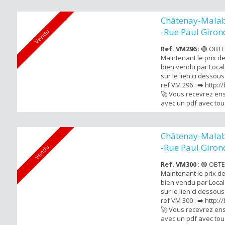
cette maison de 137
, jardin et la possibili
Châtenay-Malab
annexe indépendan
-Rue Paul Giro
Vendu
dévelop...
Ref. VM296
: 🟢 OBT
Maintenant le prix d
bien vendu par Local 
sur le lien ci dessou
ref VM 296 : ➡️ http:/
🚀 Vous recevrez ens
avec un pdf avec tous
bien vendu Local Ag
propose cette maiso
un terrain de 300m2 
Châtenay-Malabr
tramway T10 et des
-Rue Paul Giro
Vendu
centre ville ! ...
Ref. VM300
: 🟢 OBT
Maintenant le prix d
bien vendu par Local 
sur le lien ci dessou
ref VM 300 : ➡️ http:/
🚀 Vous recevrez ens
avec un pdf avec tous