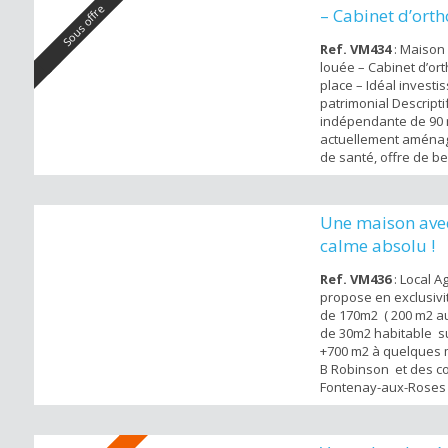
Sous offre
– Cabinet d’ort
pl...
Ref. VM434
: Maison
louée – Cabinet d’or
place – Idéal invest
patrimonial Descripti
indépendante de 90 
actuellement aménag
de santé, offre de b
une organisation idé
activité professionne
l’entrée, une vérand
Une maison avec
mène à un couloir qu
calme absolu !
bureaux spacieux au
chaussée. À l’étage...
Ref. VM436
: Local A
propose en exclusivi
de 170m2 ( 200 m2 au
de 30m2 habitable su
+700 m2 à quelques 
B Robinson et des 
Fontenay-aux-Roses 
familial entouré de v
calme absolu offre 5
appartement indép