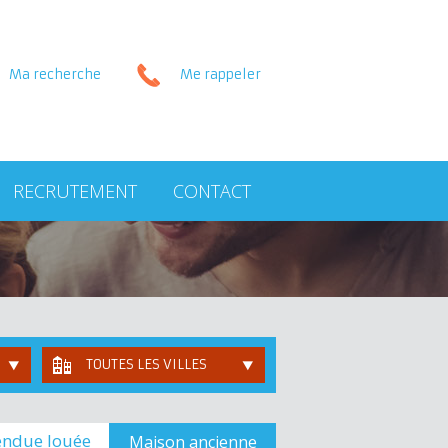
Ma recherche
Me rappeler
RECRUTEMENT
CONTACT
TOUTES LES VILLES
endue louée
Maison ancienne