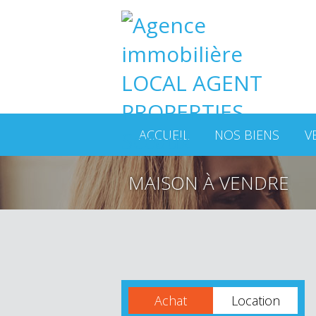
ACCUEIL
NOS BIENS
V
MAISON À VENDRE
Achat
Location