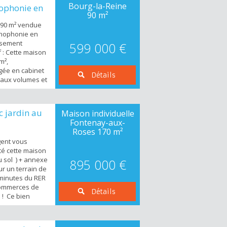
Bourg-la-Reine
hophonie en
90 m²
 90 m² vendue
thophonie en
issement
599 000 €
f : Cette maison
m²,
ée en cabinet
Détails
eaux volumes et
ale pour une
lle. Dès
a lumineuse
 jardin au
Maison individuelle
i dessert deux
Fontenay-aux-
 rez-de-
Roses
170 m²
gent vous
té cette maison
 sol ) + annexe
895 000 €
r un terrain de
minutes du RER
commerces de
Détails
! Ce bien
erdure et au
 chambres + un
endant de