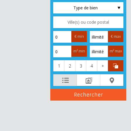
Type de bien
€ min
€ max
m² min
m² max
1
2
3
4
+