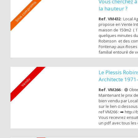
Vous cherchez à
Sous compromis
35m2. Un bien qui se
la hauteur ?
Ref. VM432
: Local A
propose en Vente Int
maison de 150m2 ( 17
quelques minutes du
Robinson et des co
Fontenay-aux-Roses 
familial entouré de v
calme absolu offre 
possible . Ce bien s
niveau principal d'u
Le Plessis Robi
cathédrale donnant s
Architecte 1971-
Vendu
Ref. VM266
: 🟢 Obt
Maintenant le prix d
bien vendu par Local 
sur le lien ci dessou
ref VM266 : ➡️ http://
Vous recevrez ensuit
un pdf avec tous les 
vendu . Local Agent
cette maison d'archit