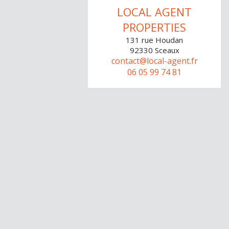
LOCAL AGENT
PROPERTIES
131 rue Houdan
92330
Sceaux
contact@local-agent.fr
06 05 99 74 81