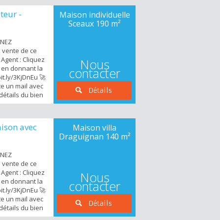
ien. Ce bien de
teur -
Maison individuelle
ement est
Sceaux
190 m²
e...
ENEZ
e vente de ce
Agent : Cliquez
Nous
s en donnant la
contacter
bit.ly/3KjDnEu 🚀
e un mail avec
Détails
détails du bien
 vous propose
ecte dans le
 2 pas du Lycée
ison avec
Maison villa
 B Robinson et
Draguignan
140 m²
o...
ENEZ
e vente de ce
Agent : Cliquez
Nous
s en donnant la
contacter
bit.ly/3KjDnEu 🚀
e un mail avec
Détails
détails du bien
 vous propose