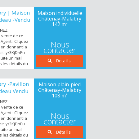
m2 avec piscine
té d'utiliser une
ry | Maison
Maison individuelle
te pour
Châtenay-Malabry
ndeau -Vendu
142 m²
ENEZ
e vente de ce
Agent : Cliquez
Nous
s en donnant la
contacter
/bit.ly/3KjDnEu
uite un mail
Détails
 les détails du
ent vous
n de 1921 sur
à 2 pas du futur
y -Pavillon
Maison plain-pied
 commerces du
Châtenay-Malabry
ndeau Vendu
108 m²
ENEZ
e vente de ce
Agent : Cliquez
Nous
s en donnant la
contacter
/bit.ly/3KjDnEu
uite un mail
Détails
 les détails du