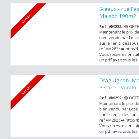
Resort de Saint-Cypr
Sceaux - rue Pas
150m2 rénové entièr
Maison 190m2
Vendu
idéalement situé à qu
Ref. VM282
: 🟢 OBT
Maintenant le prix d
bien vendu par Local 
sur le lien ci dessou
ref VM282 : ➡️ http://
Vous recevrez ensuit
un pdf avec tous les 
vendu . Local Agent
cette maison d'archit
style art déco 1930 à
Draguignan -Ma
Marie-Curie , du RER
Piscine - Vendu
Vendu
des commerces de pr
Ref. VM292
: 🟢 OBT
Maintenant le prix d
bien vendu par Local 
sur le lien ci dessou
ref VM292 : ➡️ http://
Vous recevrez ensuit
un pdf avec tous les 
vendu . Local Agent