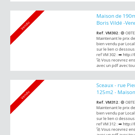
bien vendu. Local Ag
propose cette maiso
rénover sur un terra
Maison de 190
pas du futur tramway
Boris Vildé -Ve
Vendu
commerces du centr..
Ref. VM302
: 🟢 OBT
Maintenant le prix d
bien vendu par Local 
sur le lien ci dessou
ref VM 302 : ➡️ http:/
🚀 Vous recevrez ens
avec un pdf avec tous
bien vendu . Local A
propose cette maiso
sol ( 189m2 habitable 
Sceaux - rue Pie
garage sur un terra
125m2 - Maiso
Vendu
à quelques...
Ref. VM312
: 🟢 OBT
Maintenant le prix d
bien vendu par Local 
sur le lien ci dessou
ref VM 312 : ➡️ http:/
🚀 Vous recevrez ens
avec un pdf avec tous