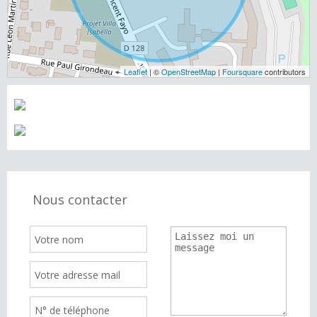
Leaflet
| ©
OpenStreetMap
|
Foursquare
contributors
Nous contacter