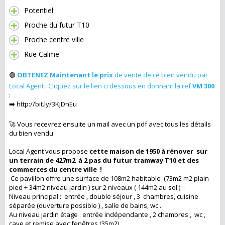
Potentiel
Proche du futur T10
Proche centre ville
Rue Calme
🟢
OBTENEZ Maintenant le prix
de vente de ce bien vendu par
Local Agent : Cliquez sur le lien ci dessous en donnant la ref
VM 300
:
➡️ http://bit.ly/3KjDnEu
🚀 Vous recevrez ensuite un mail avec un pdf avec tous les détails
du bien vendu.
Local Agent vous propose
cette maison de 1950 à rénover sur
un terrain de 427m2 à 2 pas du futur tramway T10 et des
commerces du centre ville !
Ce pavillon offre une surface de 108m2 habitable (73m2 m2 plain
pied + 34m2 niveau jardin ) sur 2 niveaux ( 144m2 au sol ) :
Niveau principal : entrée , double séjour , 3 chambres, cuisine
séparée (ouverture possible ) , salle de bains, wc .
Au niveau jardin étage : entrée indépendante , 2 chambres , wc ,
cave et remise avec fenêtres (35m2) .