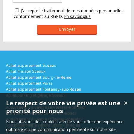
J'accepte le traitement de mes données personnelles
conformément au RGPD.
En savoir plus
Achat appartement Sceaux
Achat maison Sceaux
Achat appartement Bourg-la-Reine
Achat appartement Paris
Achat appartement Fontenay-aux-Roses
Achat parking et garage Sceaux
Le respect de votre vie privée est une
✕
Appartement à vendre Le Plessis-Robinson
priorité pour nous
Maison à vendre Fontenay-aux-Roses
Appartement à vendre Châtenay-Malabry
Nous utilisons des cookies afin de vous offrir une expérience
Stationnement à vendre Bourg-la-Reine
optimale et une communication pertinente sur notre site.
Stationnement à louer Sceaux