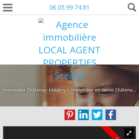
06 05 99 74 81
Immobilier Châtenay-Malabry
>
Immobilier en vente Châtenay-Malabry