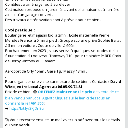
Combles : à aménager ou à surélever
Cett maison propose un jardin à l'avant de la maison et à l'arrière
ainsi qu'un garage couvert .
Des travaux de rénovation sont à prévoir pour ce bien .
Coté pratique
:
Boulangerie et magasin bio à 2mn , Ecole maternelle Pierre
Mendes France à 5 mn à pied , Groupe scolaire privé Sophie Barat
à 5 mn en voiture . Coeur de ville à 600m.
Prochainement en 2023 , vous serez à quelques secondes de la
futur station du nouveau Tramway T10 pour rejoindre le RER Croix
de Berny -Antony ou Clamart .
Aéroport de Orly 15mn , Gare Tgv Massy 13mn .
.
Pour organiser une visite sur mesure de ce bien : Contactez
David
Wizo, votre Local Agent au 06.05.99.74.81
Prix de ce bien: 🟢
OBTENEZ Maintenant le prix
de vente de ce
bien vendu par Local Agent : Cliquez sur le lien ci dessous en
donnant la ref
VM 300
:
➡️
http://bit.ly/3KjDnEu
🚀 Vous recevrez ensuite un mail avec un pdf avec tous les détails
du bien vendu.