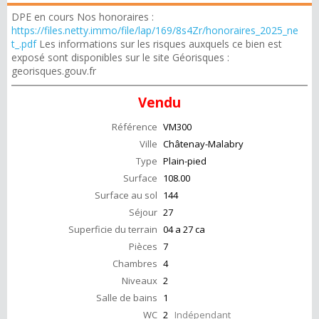
DPE en cours Nos honoraires :
https://files.netty.immo/file/lap/169/8s4Zr/honoraires_2025_ne
t_.pdf
Les informations sur les risques auxquels ce bien est
exposé sont disponibles sur le site Géorisques :
georisques.gouv.fr
Vendu
Référence
VM300
Ville
Châtenay-Malabry
Type
Plain-pied
Surface
108.00
Surface au sol
144
Séjour
27
Superficie du terrain
04 a 27 ca
Pièces
7
Chambres
4
Niveaux
2
Salle de bains
1
WC
2
Indépendant