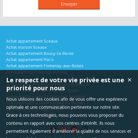
Achat appartement Sceaux
Achat maison Sceaux
Achat appartement Bourg-la-Reine
Achat appartement Paris
Achat appartement Fontenay-aux-Roses
Achat parking et garage Sceaux
Le respect de votre vie privée est une
✕
Appartement à vendre Le Plessis-Robinson
priorité pour nous
Maison à vendre Fontenay-aux-Roses
Appartement à vendre Châtenay-Malabry
Nous utilisons des cookies afin de vous offrir une expérience
Stationnement à vendre Bourg-la-Reine
optimale et une communication pertinente sur notre site.
Stationnement à louer Sceaux
Grace à ces technologies, nous pouvons vous proposer du
Stationnement à vendre Sceaux
contenu en rapport avec vos centres d'intérêt. Ils nous
permettent également d'améliorer la qualité de nos services et