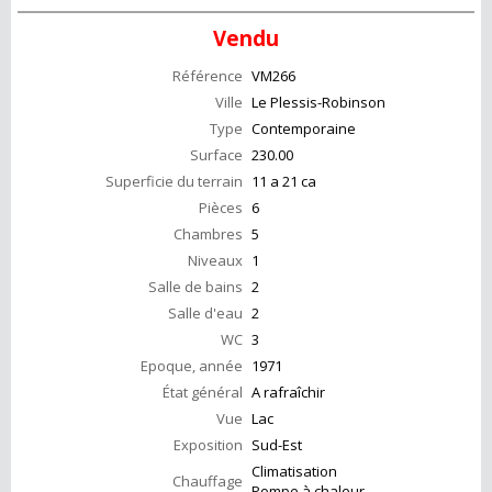
Vendu
Référence
VM266
Ville
Le Plessis-Robinson
Type
Contemporaine
Surface
230.00
Superficie du terrain
11 a 21 ca
Pièces
6
Chambres
5
Niveaux
1
Salle de bains
2
Salle d'eau
2
WC
3
Epoque, année
1971
État général
A rafraîchir
Vue
Lac
Exposition
Sud-Est
Climatisation
Chauffage
Pompe à chaleur