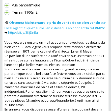
Vue panoramique
Terrain 1100m2
🟢
Obtenez Maintenant
l
e prix de vente de ce bien vendu
par
Local Agent : Cliquez sur le lien ci dessous en donnant la ref
VM266
:
➡️
http://bit.ly/3KjDnEu
Vous recevrez ensuite un mail avec un pdf avec tous les détails du
bien vendu . Local Agent vous propose cette maison d'architecte
réalisée en 1971 par le cabinet d'architecte Julien & Meyer.
Ce pavillon d'une surface de 230 m² environ sur un terrain de 1121
m² se trouve sur les hauteurs de l'étang Colbert et bénéficie de
l'une des plus belles vues du Plessis-Robinson !
Si vous recherchez une maison avec un grand terrain, une vue
panoramique et une belle surface à vivre, vous serez séduit par ce
bien sur 2 niveaux avec un large séjour lumineux donnant sur une
terrasse sans aucun vis à vis, cuisine séparée et équipée, 2
chambres avec salle de bains et salles de douche, WC
indépendant. Par un escalier intérieur, vous retrouverez une suite
parentale donnant directement sur une terrasse avec jacuzzi , 2
autres pièces (chambre et bureau/buanderie) à optimiser ainsi
qu'une cave.
En annexe, vous disposerez aussi d'une remise pouvant devenir