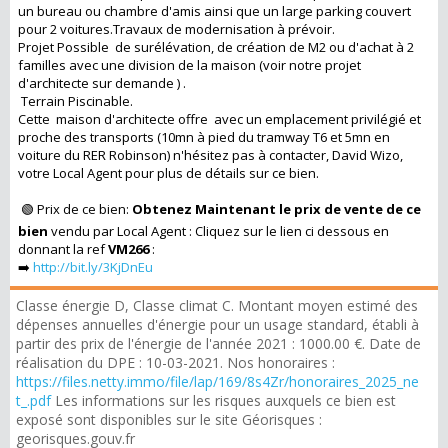
un bureau ou chambre d'amis ainsi que un large parking couvert
pour 2 voitures.Travaux de modernisation à prévoir.
Projet Possible de surélévation, de création de M2 ou d'achat à 2
familles avec une division de la maison (voir notre projet
d'architecte sur demande ) .
Terrain Piscinable.
Cette maison d'architecte offre avec un emplacement privilégié et
proche des transports (10mn à pied du tramway T6 et 5mn en
voiture du RER Robinson) n'hésitez pas à contacter, David Wizo,
votre Local Agent pour plus de détails sur ce bien.
🟢 Prix de ce bien:
Obtenez Maintenant le prix de vente de ce
bien
vendu par Local Agent : Cliquez sur le lien ci dessous en
donnant la ref
VM266
:
➡️
http://bit.ly/3KjDnEu
Classe énergie D, Classe climat C. Montant moyen estimé des
dépenses annuelles d'énergie pour un usage standard, établi à
partir des prix de l'énergie de l'année 2021 : 1000.00 €. Date de
réalisation du DPE : 10-03-2021. Nos honoraires :
https://files.netty.immo/file/lap/169/8s4Zr/honoraires_2025_ne
t_.pdf
Les informations sur les risques auxquels ce bien est
exposé sont disponibles sur le site Géorisques :
georisques.gouv.fr