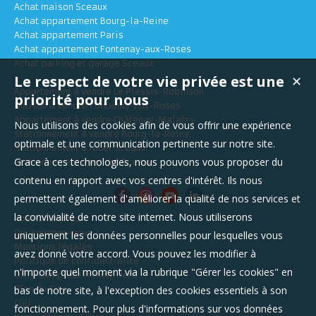
Achat maison Sceaux
Achat appartement Bourg-la-Reine
Achat appartement Paris
Achat appartement Fontenay-aux-Roses
Achat parking et garage Sceaux
Le respect de votre vie privée est une
✕
Appartement à vendre Le Plessis-Robinson
priorité pour nous
Maison à vendre Fontenay-aux-Roses
Appartement à vendre Châtenay-Malabry
Nous utilisons des cookies afin de vous offrir une expérience
Stationnement à vendre Bourg-la-Reine
optimale et une communication pertinente sur notre site.
Stationnement à louer Sceaux
Grace à ces technologies, nous pouvons vous proposer du
Stationnement à vendre Sceaux
contenu en rapport avec vos centres d'intérêt. Ils nous
permettent également d'améliorer la qualité de nos services et
la convivialité de notre site internet. Nous utiliserons
Nos Honoraires
Qui sommes-nous ?
uniquement les données personnelles pour lesquelles vous
Mentions légales
avez donné votre accord. Vous pouvez les modifier à
Politique de confidentialité
n'importe quel moment via la rubrique "Gérer les cookies" en
Offre Complète Immobilière
bas de notre site, à l'exception des cookies essentiels à son
Plan du Site
CGU
fonctionnement. Pour plus d'informations sur vos données