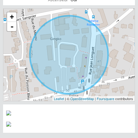
+
-
Leaflet
| ©
OpenStreetMap
|
Foursquare
contributors