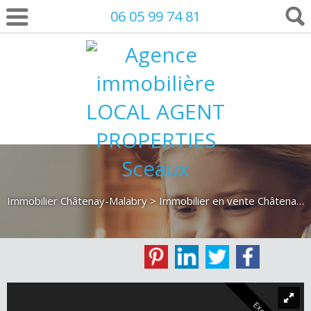
06 05 99 74 81
Immobilier Châtenay-Malabry
>
Immobilier en vente Châtenay-Malabry