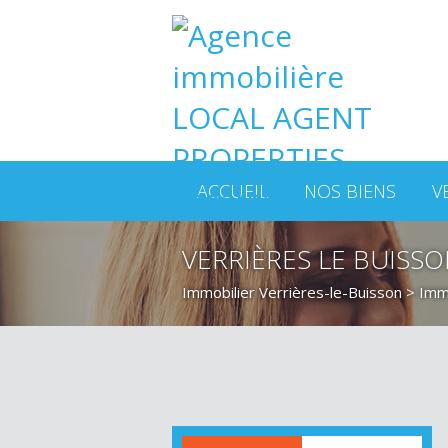
ACCUEIL
NOS BIENS
V
VERRIÈRES LE BUISS
Immobilier Verrières-le-Buisson
>
Immo