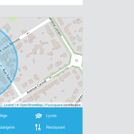
Leaflet
| ©
OpenStreetMap
|
Foursquare
contributors
lège
Lycée
langerie
Restaurant