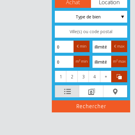
Achat
Location
Type de bien
€ min
€ max
m² min
m² max
1
2
3
4
+