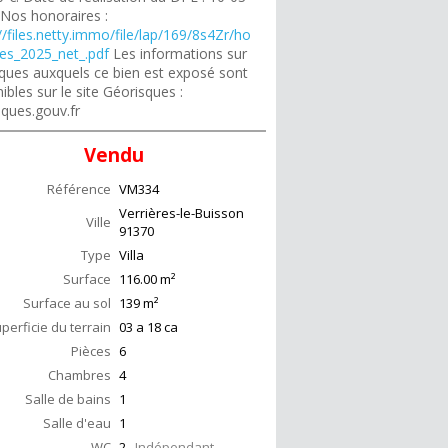
 Nos honoraires :
//files.netty.immo/file/lap/169/8s4Zr/ho
res_2025_net_.pdf
Les informations sur
isques auxquels ce bien est exposé sont
ibles sur le site Géorisques :
sques.gouv.fr
Vendu
Référence
VM334
Verrières-le-Buisson
Ville
91370
Type
Villa
Surface
116.00
m²
Surface au sol
139
m²
perficie du terrain
03 a 18 ca
Pièces
6
Chambres
4
Salle de bains
1
Salle d'eau
1
WC
2
Indépendant