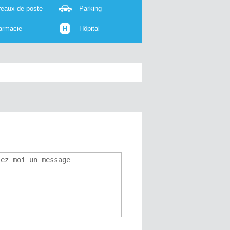
reaux de poste
Parking
armacie
Hôpital