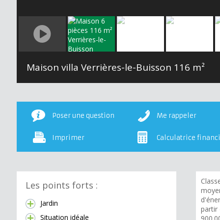
Maison villa Verrières-le-Buisson
116 m²
Poser une question
Me rappeler
Imprimer
Calculatrice financ
Class
Les points forts :
moyen
d'éner
Jardin
partir
Situation idéale
900.00