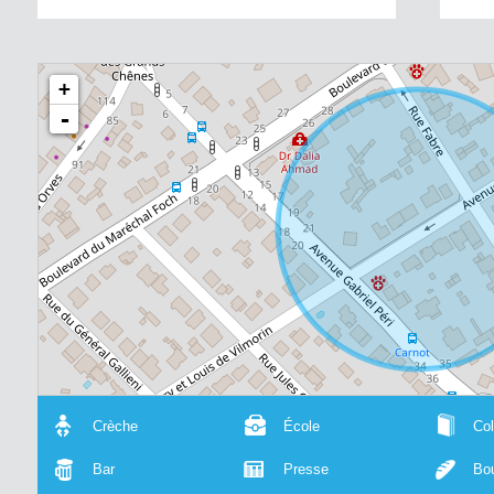
+
-
Crèche
École
Col
Bar
Presse
Bou