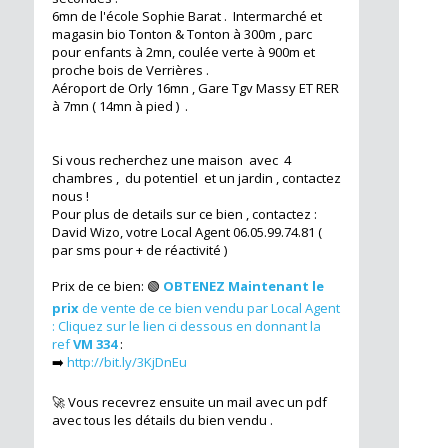
6mn de l'école Sophie Barat . Intermarché et
magasin bio Tonton & Tonton à 300m , parc
pour enfants à 2mn, coulée verte à 900m et
proche bois de Verrières .
Aéroport de Orly 16mn , Gare Tgv Massy ET RER
à 7mn ( 14mn à pied ) .
Si vous recherchez une maison avec 4
chambres , du potentiel et un jardin , contactez
nous !
Pour plus de details sur ce bien , contactez :
David Wizo, votre Local Agent 06.05.99.74.81 (
par sms pour + de réactivité )
Prix de ce bien: 🟢
OBTENEZ Maintenant le
prix
de vente de ce bien vendu par Local Agent
: Cliquez sur le lien ci dessous en donnant la
ref
VM 334
:
➡️
http://bit.ly/3KjDnEu
🚀 Vous recevrez ensuite un mail avec un pdf
avec tous les détails du bien vendu .