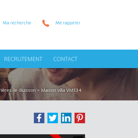
Ma recherche
Me rappeler
RECRUTEMENT
CONTACT
N
rières-le-Buisson
> Maison villa VM334