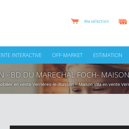
Ma sélection
ENTE INTERACTIVE
OFF-MARKET
ESTIMATION
ON - BD DU MARECHAL FOCH- MAISO
bilier en vente Verrières-le-Buisson
>
Maison Villa en vente Ver