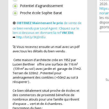
2020.
Potentiel d'agrandissement
https:
Proche école Sophie Barat
norai
les r
dispon
🟢
OBTENEZ Maintenant le prix
de vente de
geori
ce bien vendu par Local Agent : Cliquez sur le
lien ci dessous en donnant la ref
VM 334
:
➡️
http://bit.ly/3KjDnEu
🚀 Vous recevrez ensuite un mail avec un pdf
avec tous les détails du bien vendu .
Cette maison d'architecte crée en 1952 par
Lucien Berthier
offre une surface de 116 m²
(139 m² au sol ) avec jardin et garage de 31m2.
Terrain de 320m2 . Potentiel pour
aménagement des combles ( +50m2 au sol à
Su
récuperer ) .
Ce bien idéalement situé proche de écoles et
des commerces de proximité béneficie de
nombreux atouts pour une famille qui rêvent
d'espace ... vert et de 4 chambres.
Description du bien :