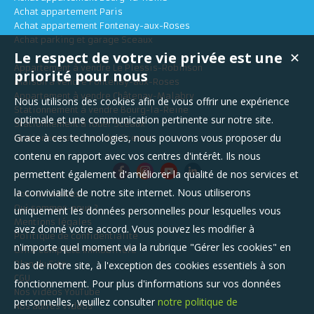
Achat appartement Paris
Achat appartement Fontenay-aux-Roses
Achat parking et garage Sceaux
Le respect de votre vie privée est une
✕
Appartement à vendre Le Plessis-Robinson
priorité pour nous
Maison à vendre Fontenay-aux-Roses
Appartement à vendre Châtenay-Malabry
Nous utilisons des cookies afin de vous offrir une expérience
Stationnement à vendre Bourg-la-Reine
optimale et une communication pertinente sur notre site.
Stationnement à louer Sceaux
Grace à ces technologies, nous pouvons vous proposer du
Stationnement à vendre Sceaux
contenu en rapport avec vos centres d'intérêt. Ils nous
permettent également d'améliorer la qualité de nos services et
la convivialité de notre site internet. Nous utiliserons
Nos Honoraires
Qui sommes-nous ?
uniquement les données personnelles pour lesquelles vous
Mentions légales
avez donné votre accord. Vous pouvez les modifier à
Politique de confidentialité
n'importe quel moment via la rubrique "Gérer les cookies" en
Offre Complète Immobilière
bas de notre site, à l'exception des cookies essentiels à son
Plan du Site
CGU
fonctionnement. Pour plus d'informations sur vos données
Nos vidéos YouTube
personnelles, veuillez consulter
notre politique de
Nos autres vidéos