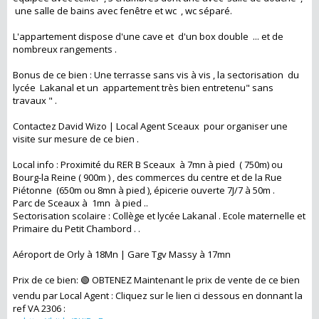
une salle de bains avec fenêtre et wc , wc séparé.
L'appartement dispose d'une cave et d'un box double ... et de
nombreux rangements .
Bonus de ce bien : Une terrasse sans vis à vis , la sectorisation du
lycée Lakanal et un appartement très bien entretenu" sans
travaux " .
Contactez David Wizo | Local Agent Sceaux pour organiser une
visite sur mesure de ce bien .
Local info : Proximité du RER B Sceaux à 7mn à pied ( 750m) ou
Bourg-la Reine ( 900m ) , des commerces du centre et de la Rue
Piétonne (650m ou 8mn à pied ), épicerie ouverte 7J/7 à 50m .
Parc de Sceaux à 1mn à pied ..
Sectorisation scolaire : Collège et lycée Lakanal . Ecole maternelle et
Primaire du Petit Chambord . .
Aéroport de Orly à 18Mn | Gare Tgv Massy à 17mn
Prix de ce bien: 🟢 OBTENEZ Maintenant le prix de vente de ce bien
vendu par Local Agent : Cliquez sur le lien ci dessous en donnant la
ref VA 2306 :