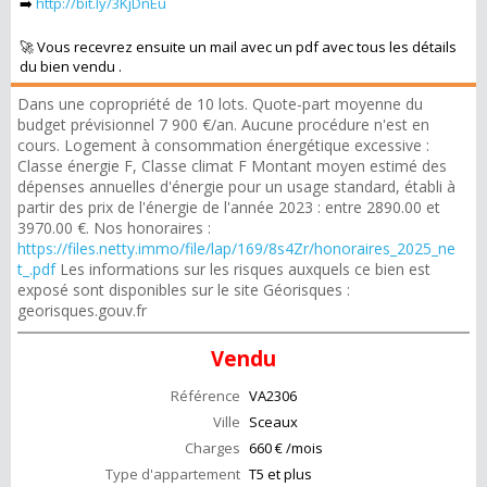
➡️
http://bit.ly/3KjDnEu
🚀 Vous recevrez ensuite un mail avec un pdf avec tous les détails
du bien vendu .
Dans une copropriété de 10 lots. Quote-part moyenne du
budget prévisionnel 7 900 €/an. Aucune procédure n'est en
cours. Logement à consommation énergétique excessive :
Classe énergie F, Classe climat F Montant moyen estimé des
dépenses annuelles d'énergie pour un usage standard, établi à
partir des prix de l'énergie de l'année 2023 : entre 2890.00 et
3970.00 €. Nos honoraires :
https://files.netty.immo/file/lap/169/8s4Zr/honoraires_2025_ne
t_.pdf
Les informations sur les risques auxquels ce bien est
exposé sont disponibles sur le site Géorisques :
georisques.gouv.fr
Vendu
Référence
VA2306
Ville
Sceaux
Charges
660 € /mois
Type d'appartement
T5 et plus