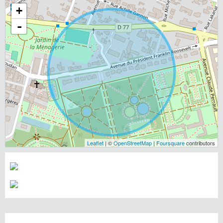
+
-
Leaflet
| ©
OpenStreetMap
|
Foursquare
contributors