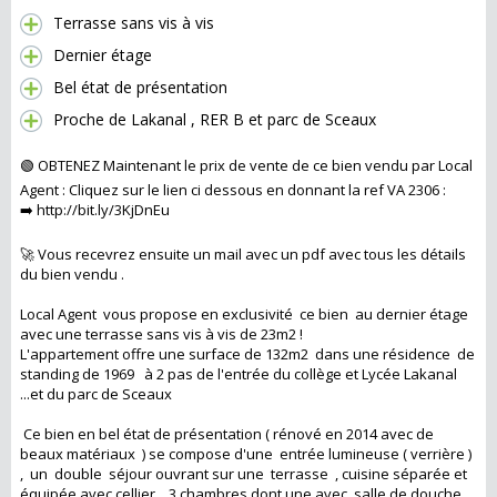
Terrasse sans vis à vis
Dernier étage
Bel état de présentation
Proche de Lakanal , RER B et parc de Sceaux
🟢 OBTENEZ Maintenant le prix de vente de ce bien vendu par Local
Agent : Cliquez sur le lien ci dessous en donnant la ref VA 2306 :
➡️ http://bit.ly/3KjDnEu
🚀 Vous recevrez ensuite un mail avec un pdf avec tous les détails
du bien vendu .
Local Agent vous propose en exclusivité ce bien au dernier étage
avec une terrasse sans vis à vis de 23m2 !
L'appartement offre une surface de 132m2 dans une résidence de
standing de 1969 à 2 pas de l'entrée du collège et Lycée Lakanal
...et du parc de Sceaux
Ce bien en bel état de présentation ( rénové en 2014 avec de
beaux matériaux ) se compose d'une entrée lumineuse ( verrière )
, un double séjour ouvrant sur une terrasse , cuisine séparée et
équipée avec cellier , 3 chambres dont une avec salle de douche ,