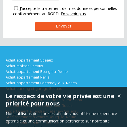
J'accepte le traitement de mes données personnelles
conformément au RGPD.
En savoir plus
Achat appartement Sceaux
Achat maison Sceaux
Achat appartement Bourg-la-Reine
Achat appartement Paris
Achat appartement Fontenay-aux-Roses
Achat parking et garage Sceaux
Le respect de votre vie privée est une
✕
Appartement à vendre Le Plessis-Robinson
priorité pour nous
Maison à vendre Fontenay-aux-Roses
Appartement à vendre Châtenay-Malabry
Nous utilisons des cookies afin de vous offrir une expérience
Stationnement à vendre Bourg-la-Reine
optimale et une communication pertinente sur notre site.
Stationnement à louer Sceaux