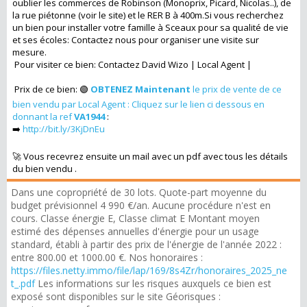
oublier les commerces de Robinson (Monoprix, Picard, Nicolas..), de
la rue piétonne (voir le site) et le RER B à 400m.Si vous recherchez
un bien pour installer votre famille à Sceaux pour sa qualité de vie
et ses écoles: Contactez nous pour organiser une visite sur
mesure.
Pour visiter ce bien: Contactez David Wizo | Local Agent |
Prix de ce bien: 🟢
OBTENEZ Maintenant
le prix de vente de ce
bien vendu par Local Agent : Cliquez sur le lien ci dessous en
donnant la ref
VA1944
:
➡️
http://bit.ly/3KjDnEu
🚀 Vous recevrez ensuite un mail avec un pdf avec tous les détails
du bien vendu .
Dans une copropriété de 30 lots. Quote-part moyenne du
budget prévisionnel 4 990 €/an. Aucune procédure n'est en
cours. Classe énergie E, Classe climat E Montant moyen
estimé des dépenses annuelles d'énergie pour un usage
standard, établi à partir des prix de l'énergie de l'année 2022 :
entre 800.00 et 1000.00 €. Nos honoraires :
https://files.netty.immo/file/lap/169/8s4Zr/honoraires_2025_ne
t_.pdf
Les informations sur les risques auxquels ce bien est
exposé sont disponibles sur le site Géorisques :