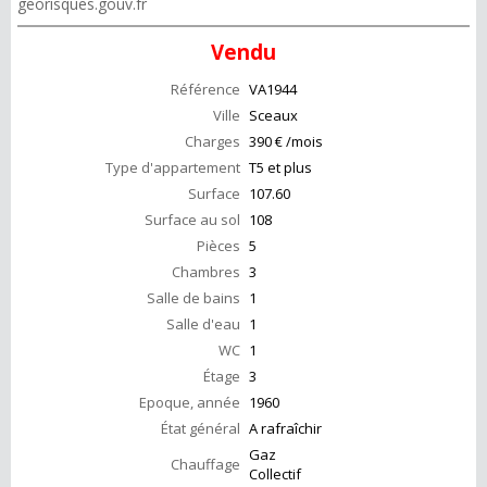
georisques.gouv.fr
Vendu
Référence
VA1944
Ville
Sceaux
Charges
390 € /mois
Type d'appartement
T5 et plus
Surface
107.60
Surface au sol
108
Pièces
5
Chambres
3
Salle de bains
1
Salle d'eau
1
WC
1
Étage
3
Epoque, année
1960
État général
A rafraîchir
Gaz
Chauffage
Collectif