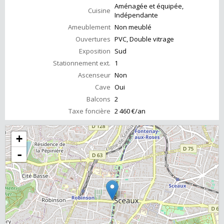
Aménagée et équipée,
Cuisine
Indépendante
Ameublement
Non meublé
Ouvertures
PVC, Double vitrage
Exposition
Sud
Stationnement ext.
1
Ascenseur
Non
Cave
Oui
Balcons
2
Taxe foncière
2 460 €/an
+
-