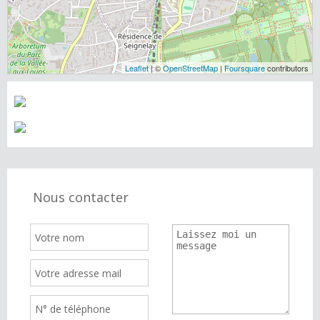
Leaflet
| ©
OpenStreetMap
|
Foursquare
contributors
Nous contacter