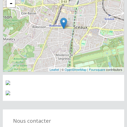
-
Leaflet
| ©
OpenStreetMap
|
Foursquare
contributors
Nous contacter