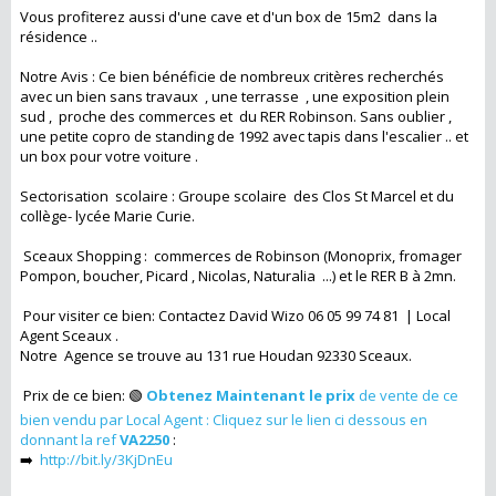
Vous profiterez aussi d'une cave et d'un box de 15m2 dans la
résidence ..
Notre Avis : Ce bien bénéficie de nombreux critères recherchés
avec un bien sans travaux , une terrasse , une exposition plein
sud , proche des commerces et du RER Robinson. Sans oublier ,
une petite copro de standing de 1992 avec tapis dans l'escalier .. et
un box pour votre voiture .
Sectorisation scolaire : Groupe scolaire des Clos St Marcel et du
collège- lycée Marie Curie.
Sceaux Shopping : commerces de Robinson (Monoprix, fromager
Pompon, boucher, Picard , Nicolas, Naturalia ...) et le RER B à 2mn.
Pour visiter ce bien: Contactez David Wizo 06 05 99 74 81 | Local
Agent Sceaux .
Notre Agence se trouve au 131 rue Houdan 92330 Sceaux.
Prix de ce bien: 🟢
Obtenez Maintenant le prix
de vente de ce
bien vendu par Local Agent : Cliquez sur le lien ci dessous en
donnant la ref
VA2250
:
➡️
http://bit.ly/3KjDnEu