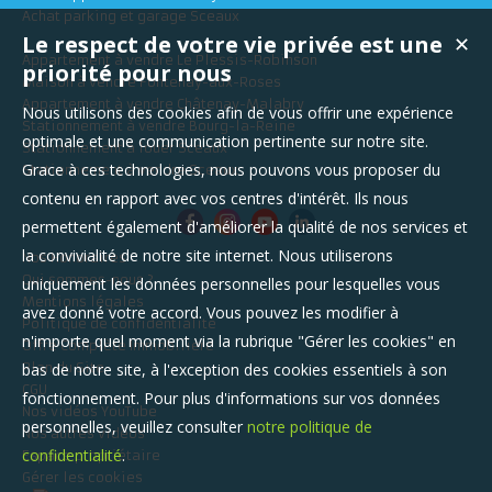
Achat parking et garage Sceaux
Le respect de votre vie privée est une
✕
Appartement à vendre Le Plessis-Robinson
priorité pour nous
Maison à vendre Fontenay-aux-Roses
Appartement à vendre Châtenay-Malabry
Nous utilisons des cookies afin de vous offrir une expérience
Stationnement à vendre Bourg-la-Reine
optimale et une communication pertinente sur notre site.
Stationnement à louer Sceaux
Grace à ces technologies, nous pouvons vous proposer du
Stationnement à vendre Sceaux
contenu en rapport avec vos centres d'intérêt. Ils nous
permettent également d'améliorer la qualité de nos services et
la convivialité de notre site internet. Nous utiliserons
Nos Honoraires
Qui sommes-nous ?
uniquement les données personnelles pour lesquelles vous
Mentions légales
avez donné votre accord. Vous pouvez les modifier à
Politique de confidentialité
n'importe quel moment via la rubrique "Gérer les cookies" en
Offre Complète Immobilière
bas de notre site, à l'exception des cookies essentiels à son
Plan du Site
CGU
fonctionnement. Pour plus d'informations sur vos données
Nos vidéos YouTube
personnelles, veuillez consulter
notre politique de
Nos autres vidéos
confidentialité
.
Espace propriétaire
Gérer les cookies