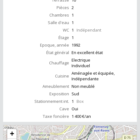
Terrasse
10
Pièces
2
Chambres
1
Salle d'eau
1
WC
1
Indépendant
Étage
1
Epoque, année
1992
État général
En excellent état
Electrique
Chauffage
Individuel
Aménagée et équipée,
Cuisine
Indépendante
Ameublement
Non meublé
Exposition
Sud
Stationnement int.
1
Box
Cave
Oui
Taxe foncière
1 400 €/an
+