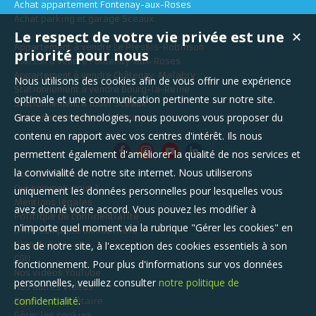
Achat appartement Fontenay-aux-Roses
Achat parking et garage Sceaux
Le respect de votre vie privée est une
✕
Appartement à vendre Le Plessis-Robinson
priorité pour nous
Maison à vendre Fontenay-aux-Roses
Appartement à vendre Châtenay-Malabry
Nous utilisons des cookies afin de vous offrir une expérience
Stationnement à vendre Bourg-la-Reine
optimale et une communication pertinente sur notre site.
Stationnement à louer Sceaux
Grace à ces technologies, nous pouvons vous proposer du
Stationnement à vendre Sceaux
contenu en rapport avec vos centres d'intérêt. Ils nous
permettent également d'améliorer la qualité de nos services et
la convivialité de notre site internet. Nous utiliserons
Nos Honoraires
Qui sommes-nous ?
uniquement les données personnelles pour lesquelles vous
Mentions légales
avez donné votre accord. Vous pouvez les modifier à
Politique de confidentialité
n'importe quel moment via la rubrique "Gérer les cookies" en
Offre Complète Immobilière
Plan du Site
bas de notre site, à l'exception des cookies essentiels à son
CGU
fonctionnement. Pour plus d'informations sur vos données
Nos vidéos YouTube
personnelles, veuillez consulter
notre politique de
Nos autres vidéos
confidentialité
.
Espace propriétaire
Gérer les cookies